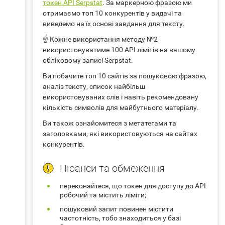
токен API Serpstat
. За маркерною фразою ми
отримаємо топ 10 конкурентів у видачі та
виведемо на їх основі завдання для тексту.
☝ Кожне використання методу №2
використовуватиме 100 API лімітів на вашому
обліковому записі Serpstat.
Ви побачите топ 10 сайтів за пошуковою фразою,
аналіз тексту, список найбільш
використовуваних слів і навіть рекомендовану
кількість символів для майбутнього матеріалу.
Ви також ознайомитеся з метатегами та
заголовками, які використовуються на сайтах
конкурентів.
Нюанси та обмеження
переконайтеся, що токен для доступу до API
робочий та містить ліміти;
пошуковий запит повинен містити
частотність, тобо знаходиться у базі