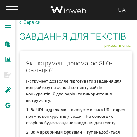
UA
Сервіси
ЗАВДАННЯ ДЛЯ ТЕКСТІВ
Приховати опис
Як інструмент допомагає SEO-
фахівцю?
Інструмент дозволяє підготувати завдання для
копірайтеру на основі контенту сайтів
конкурентів. Є два варіанти використання
інструменту:
1.
За URL-адресами
– вказуєте кілька URL-адрес
прямих конкурентів у видачі. На основі цих
сторінок буде складено завдання для тексту.
2.
За маркерними фразами
– тут знадобиться