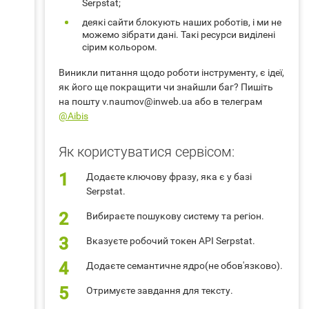
Serpstat;
деякі сайти блокують наших роботів, і ми не
можемо зібрати дані. Такі ресурси виділені
сірим кольором.
Виникли питання щодо роботи інструменту, є ідеї,
як його ще покращити чи знайшли баг? Пишіть
на пошту v.naumov@inweb.ua або в телеграм
@Aibis
Як користуватися сервісом:
Додаєте ключову фразу, яка є у базі
Serpstat.
Вибираєте пошукову систему та регіон.
Вказуєте робочий токен API Serpstat.
Додаєте семантичне ядро(не обов'язково).
Отримуєте завдання для тексту.