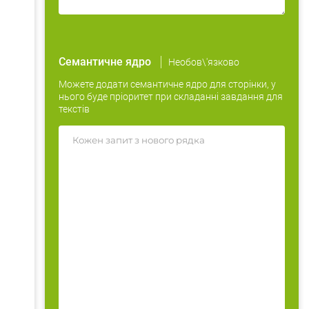
Семантичне ядро
Необов\'язково
Можете додати семантичне ядро для сторінки, у
нього буде пріоритет при складанні завдання для
текстів