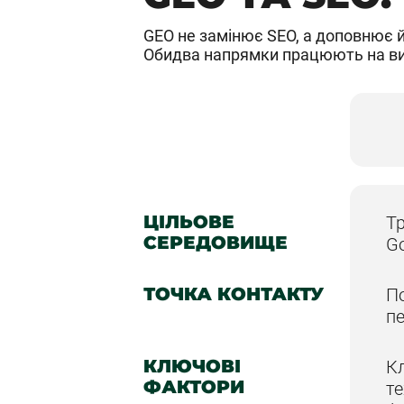
GEO не замінює SEO, а доповнює й
Обидва напрямки працюють на види
ЦІЛЬОВЕ
Тр
СЕРЕДОВИЩЕ
Go
ТОЧКА КОНТАКТУ
П
пе
КЛЮЧОВІ
Кл
ФАКТОРИ
те