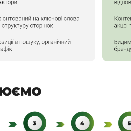
актори
відпов
рієнтований на ключові слова
Конте
 структуру сторінок
акцент
зиції в пошуку, органічний
Видимі
рафік
бренд
ЮЄМО