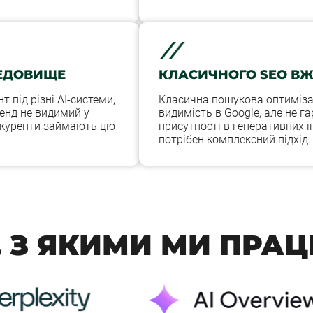
РЕДОВИЩЕ
КЛАСИЧНОГО SEO ВЖ
т під різні AI-системи,
Класична пошукова оптимізац
енд не видимий у
видимість в Google, але не г
онкуренти займають цю
присутності в генеративних і
потрібен комплексний підхід.
, З ЯКИМИ МИ ПРА