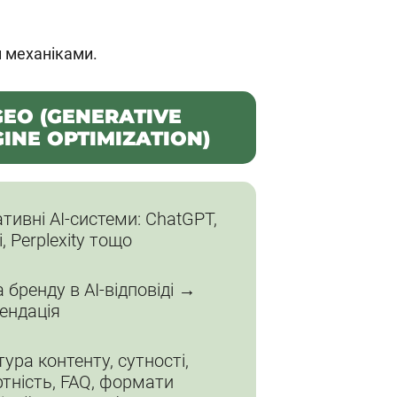
и механіками.
GEO (GENERATIVE
INE OPTIMIZATION)
тивні AI-системи: ChatGPT,
, Perplexity тощо
 бренду в AI-відповіді →
ендація
ура контенту, сутності,
ртність, FAQ, формати