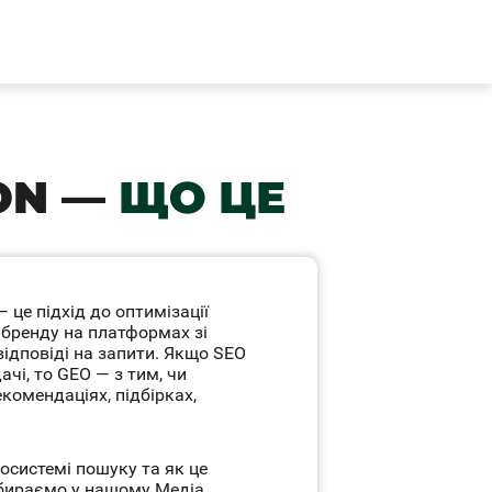
ON
—
ЩО ЦЕ
— це підхід до оптимізації
 бренду на платформах зі
ідповіді на запити. Якщо SEO
чі, то GEO — з тим, чи
екомендаціях, підбірках,
осистемі пошуку та як це
збираємо у нашому Медіа.