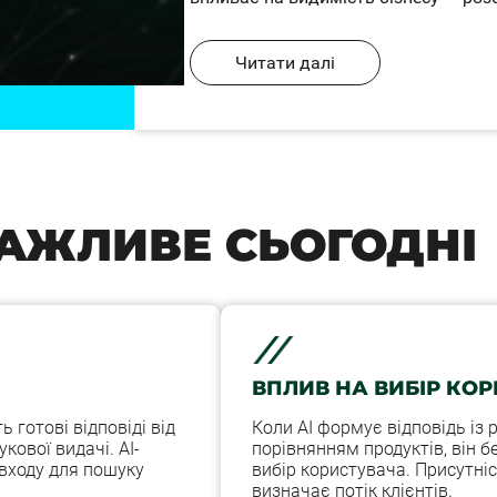
Читати далі
АЖЛИВЕ
СЬОГОДНІ
ВПЛИВ НА ВИБІР КО
 готові відповіді від
Коли AI формує відповідь із 
кової видачі. AI-
порівнянням продуктів, він 
входу для пошуку
вибір користувача. Присутніс
визначає потік клієнтів.