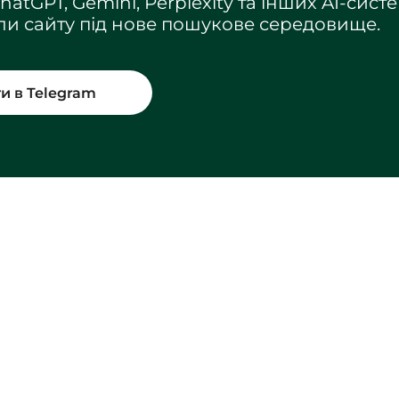
atGPT, Gemini, Perplexity та інших AI-систе
али сайту під нове пошукове середовище.
и в Telegram