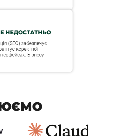
Е НЕДОСТАТНЬО
ія (SEO) забезпечує
арантує коректної
нтерфейсах. Бізнесу
ЦЮЄМО