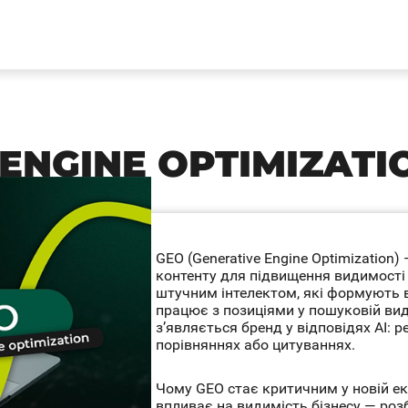
ENGINE OPTIMIZATI
GEO (Generative Engine Optimization) 
контенту для підвищення видимості
штучним інтелектом, які формують в
працює з позиціями у пошуковій вида
з’являється бренд у відповідях AI: р
порівняннях або цитуваннях.
Чому GEO стає критичним у новій ек
впливає на видимість бізнесу — ро