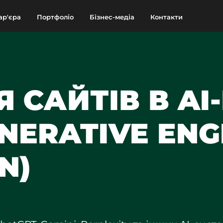
ар'єра
Портфоліо
Бізнес-медіа
Контакти
 САЙТІВ В A
NERATIVE ENG
N)