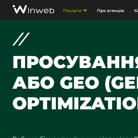
Послуги
Про агенцію
К
ПРОСУВАННЯ
АБО GEO
(GE
OPTIMIZATIO