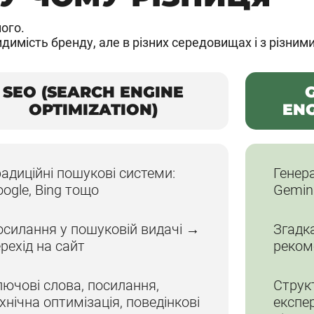
ого.
мість бренду, але в різних середовищах і з різним
SEO (SEARCH ENGINE
OPTIMIZATION)
ENG
адиційні пошукові системи:
Генера
ogle, Bing тощо
Gemini
осилання у пошуковій видачі →
Згадка
рехід на сайт
реком
ючові слова, посилання,
Структ
хнічна оптимізація, поведінкові
експе