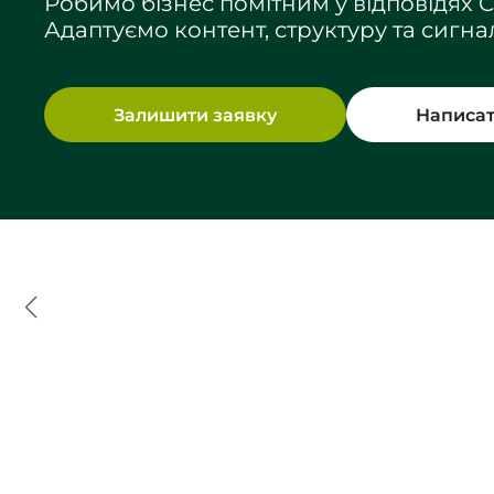
Робимо бізнес помітним у відповідях Ch
Адаптуємо контент, структуру та сигн
Залишити заявку
Написат