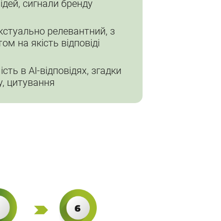
ідей, сигнали бренду
кстуально релевантний, з
ом на якість відповіді
сть в AI-відповідях, згадки
у, цитування