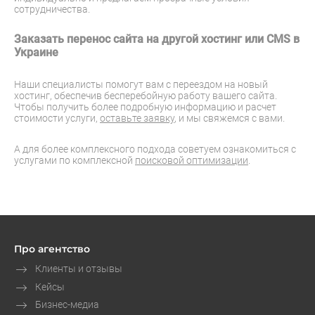
сотрудничества.
Заказать перенос сайта на другой хостинг или CMS в
Украине
Наши специалисты помогут вам с переездом на новый
хостинг, обеспечив бесперебойную работу вашего сайта.
Чтобы получить более подробную информацию и расчет
стоимости услуги,
оставьте заявку
, и мы свяжемся с вами.
А для более комплексного подхода советуем ознакомиться с
услугами по комплексной
поисковой оптимизации
.
Про агентство
Клиенты и отзывы
Кейсы
Бизнес-медиа